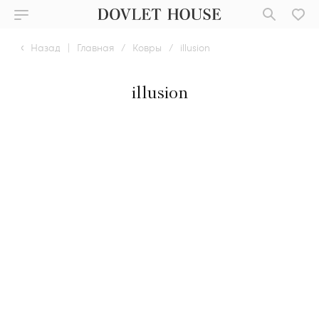
Назад
|
Главная
/
Ковры
/
illusion
illusion