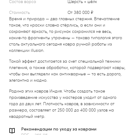
Состав ворса
Шерсть + шёлк
Стоимость
от 380 000 ₽
Время и природа — два главных стержня. Впечатление
такое, что краски словно стёрлись, а если они и
сохраняют яркость, то рисунок сохранился не весь,
какие‑то фрагменты утрачены — такова типология этого
столь актуального сегодня ковра ручной работы из
коллекции illusion.
Такой эффект достигается за счет специальной техники
плетения, а также обработки, которой подвергают ковры,
чтобы они выглядели как антикварные — то есть дорого,
элегантно и модно.
Родина этих ковров Индия. Чтобы создать такое
произведение искусства у мастеров уходит от одного
года до двух лет. Плотность ковров, в зависимости от
размера, составляет от 250 000 до 400 000 узлов на
квадратный метр.
Рекомендации по уходу за коврами
PDF — 265 Кб