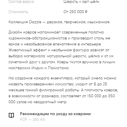
Состав ворса
Шерсть + арт шёлк
Стоимость
от 250 000 ₽
Коллекция Dazzle — дерзкая, творческая, изысканная.
Дизайн ковров напоминает современные полотна
художников-абстракционистов и производит столь же
яркое и незабываемое впечатление в интерьере.
Живописный эффект и необычная фактура зависят от
выбора материала: натуральной шерсти, шёлка и от их
сочетаний друг с другом. Ковры ткутся вручную в лучших
мастерских Индии и Пакистана.
На создание каждого экземпляра, который смело можно
назвать произведением искусства, уходит от 6 до 25
месяцев тонкой филигранной работы. А плотность ковров,
в зависимости от размера, составляет от 150 000 до 350
000 узлов на квадратный метр.
Рекомендации по уходу за коврами
PDF — 265 Кб