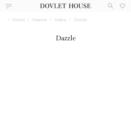
Назад
|
Главная
/
Ковры
/
Dazzle
Dazzle