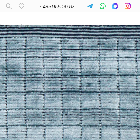
+7 495 988 00 82
Ковры
/
Mono