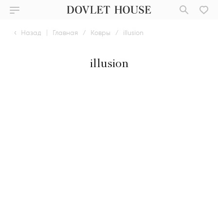
Назад
|
Главная
/
Ковры
/
illusion
illusion