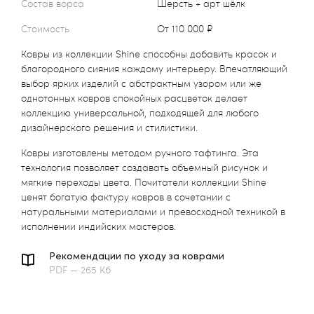
Состав ворса
шерсть + арт шёлк
Стоимость
от 110 000 ₽
Ковры из коллекции Shine способны добавить красок и
благородного сияния каждому интерьеру. Впечатляющий
выбор ярких изделий с абстрактным узором или же
однотонных ковров спокойных расцветок делает
коллекцию универсальной, подходящей для любого
дизайнерского решения и стилистики.
Ковры изготовлены методом ручного тафтинга. Эта
технология позволяет создавать объемный рисунок и
мягкие переходы цвета. Почитатели коллекции Shine
ценят богатую фактуру ковров в сочетании с
натуральными материалами и превосходной техникой в
исполнении индийских мастеров.
Рекомендации по уходу за коврами
PDF — 265 Кб