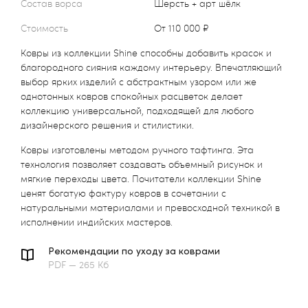
Состав ворса
шерсть + арт шёлк
Стоимость
от 110 000 ₽
Ковры из коллекции Shine способны добавить красок и
благородного сияния каждому интерьеру. Впечатляющий
выбор ярких изделий с абстрактным узором или же
однотонных ковров спокойных расцветок делает
коллекцию универсальной, подходящей для любого
дизайнерского решения и стилистики.
Ковры изготовлены методом ручного тафтинга. Эта
технология позволяет создавать объемный рисунок и
мягкие переходы цвета. Почитатели коллекции Shine
ценят богатую фактуру ковров в сочетании с
натуральными материалами и превосходной техникой в
исполнении индийских мастеров.
Рекомендации по уходу за коврами
PDF — 265 Кб