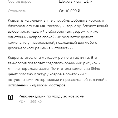
Состав ворса
шерсть + арт шёлк
Стоимость
от 110 000 ₽
Ковры из коллекции Shine способны добавить красок и
благородного сияния каждому интерьеру. Впечатляющий
выбор ярких изделий с абстрактным узором или же
однотонных ковров спокойных расцветок делает
коллекцию универсальной, подходящей для любого
дизайнерского решения и стилистики.
Ковры изготовлены методом ручного тафтинга. Эта
технология позволяет создавать объемный рисунок и
мягкие переходы цвета. Почитатели коллекции Shine
ценят богатую фактуру ковров в сочетании с
натуральными материалами и превосходной техникой в
исполнении индийских мастеров.
Рекомендации по уходу за коврами
PDF — 265 Кб