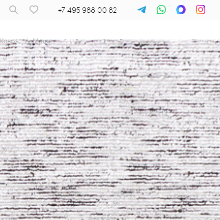
+7 495 988 00 82
Ковры
/
Mono