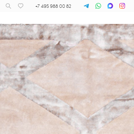
+7 495 988 00 82
Ковры
/
Shape