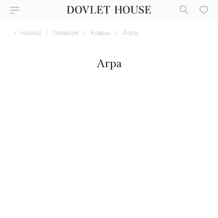
Назад
|
Главная
/
Ковры
/
Агра
Агра