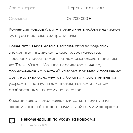
Состав ворса
шерсть + арт шёлк
Стоимость
от 200 000 ₽
Коллекция ковров Агра — признание в любви индийской
культуре и её вековым традициям.
Более пяти веков назад в городе Агра зародилась
знаменитая индийская школа ковроткачества,
прославившаяся не меньше, чем расположенный здесь
же Тадж-Махал. Мощное персидское влияние,
помноженное на местный колорит, привело к появлению
оригинальных орнаментов с богатыми растительными
узорами — причудливым цветам, ветвям и листьям,
разбросанным по всему полю ковра.
Каждый ковер в этой коллекции соткан вручную из
шерсти и арт шёлка опытными индийскими мастерами.
Рекомендации по уходу за коврами
PDF — 265 Кб