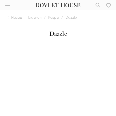
Назад
|
Главная
/
Ковры
/
Dazzle
Dazzle