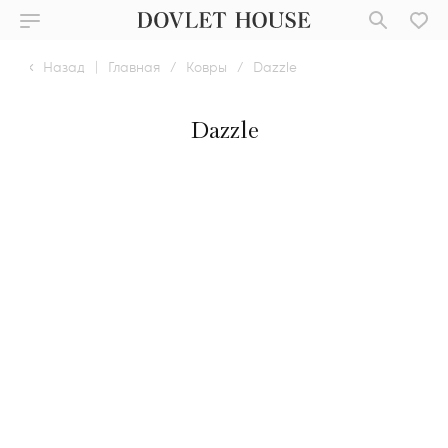
Назад
|
Главная
/
Ковры
/
Dazzle
Dazzle