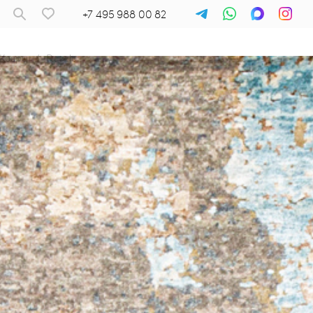
+7 495 988 00 82
Ковры
/
Dazzle