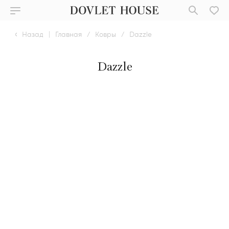
Назад
|
Главная
/
Ковры
/
Dazzle
Dazzle