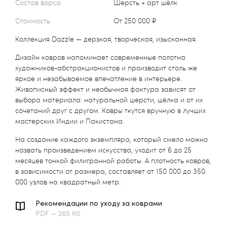
Состав ворса
Шерсть + арт шёлк
Стоимость
от 250 000 ₽
Коллекция Dazzle — дерзкая, творческая, изысканная.
Дизайн ковров напоминает современные полотна
художников-абстракционистов и производит столь же
яркое и незабываемое впечатление в интерьере.
Живописный эффект и необычная фактура зависят от
выбора материала: натуральной шерсти, шёлка и от их
сочетаний друг с другом. Ковры ткутся вручную в лучших
мастерских Индии и Пакистана.
На создание каждого экземпляра, который смело можно
назвать произведением искусства, уходит от 6 до 25
месяцев тонкой филигранной работы. А плотность ковров,
в зависимости от размера, составляет от 150 000 до 350
000 узлов на квадратный метр.
Рекомендации по уходу за коврами
PDF — 265 Кб