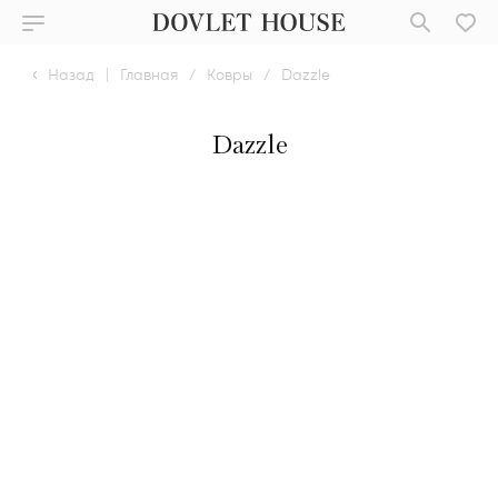
Назад
|
Главная
/
Ковры
/
Dazzle
Dazzle