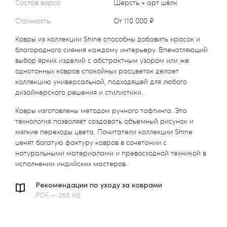
Состав ворса
Шерсть + арт шёлк
Стоимость
от 110 000 ₽
Ковры из коллекции Shine способны добавить красок и
благородного сияния каждому интерьеру. Впечатляющий
выбор ярких изделий с абстрактным узором или же
однотонных ковров спокойных расцветок делает
коллекцию универсальной, подходящей для любого
дизайнерского решения и стилистики.
Ковры изготовлены методом ручного тафтинга. Эта
технология позволяет создавать объемный рисунок и
мягкие переходы цвета. Почитатели коллекции Shine
ценят богатую фактуру ковров в сочетании с
натуральными материалами и превосходной техникой в
исполнении индийских мастеров.
Рекомендации по уходу за коврами
PDF — 265 Кб