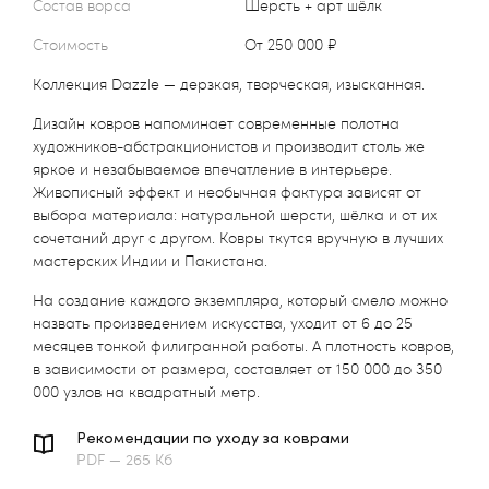
Состав ворса
Шерсть + арт шёлк
Стоимость
от 250 000 ₽
Коллекция Dazzle — дерзкая, творческая, изысканная.
Дизайн ковров напоминает современные полотна
художников-абстракционистов и производит столь же
яркое и незабываемое впечатление в интерьере.
Живописный эффект и необычная фактура зависят от
выбора материала: натуральной шерсти, шёлка и от их
сочетаний друг с другом. Ковры ткутся вручную в лучших
мастерских Индии и Пакистана.
На создание каждого экземпляра, который смело можно
назвать произведением искусства, уходит от 6 до 25
месяцев тонкой филигранной работы. А плотность ковров,
в зависимости от размера, составляет от 150 000 до 350
000 узлов на квадратный метр.
Рекомендации по уходу за коврами
PDF — 265 Кб