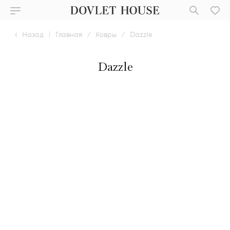
Назад
|
Главная
/
Ковры
/
Dazzle
Dazzle