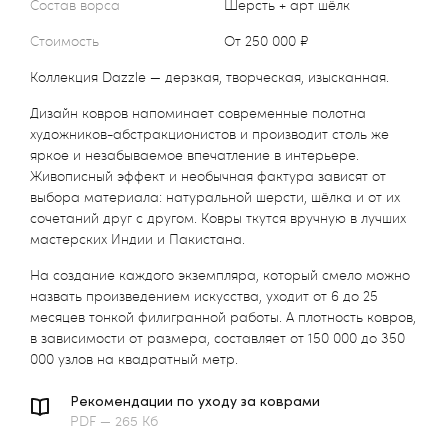
Состав ворса
Шерсть + арт шёлк
Стоимость
от 250 000 ₽
Коллекция Dazzle — дерзкая, творческая, изысканная.
Дизайн ковров напоминает современные полотна
художников-абстракционистов и производит столь же
яркое и незабываемое впечатление в интерьере.
Живописный эффект и необычная фактура зависят от
выбора материала: натуральной шерсти, шёлка и от их
сочетаний друг с другом. Ковры ткутся вручную в лучших
мастерских Индии и Пакистана.
На создание каждого экземпляра, который смело можно
назвать произведением искусства, уходит от 6 до 25
месяцев тонкой филигранной работы. А плотность ковров,
в зависимости от размера, составляет от 150 000 до 350
000 узлов на квадратный метр.
Рекомендации по уходу за коврами
PDF — 265 Кб