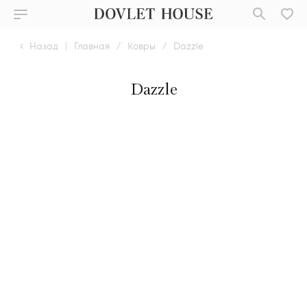
Назад
|
Главная
/
Ковры
/
Dazzle
Dazzle