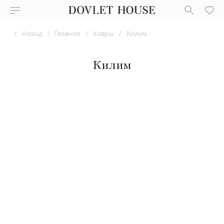
Назад
|
Главная
/
Ковры
/
Килим
Килим