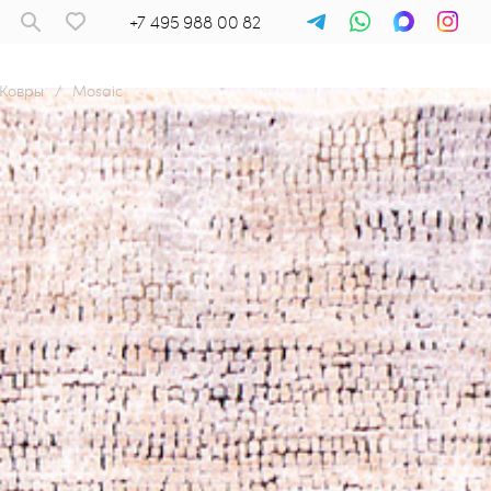
+7 495 988 00 82
Ковры
/
Mosaic