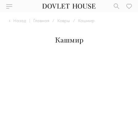
Назад
|
Главная
/
Ковры
/
Кашмир
Кашмир