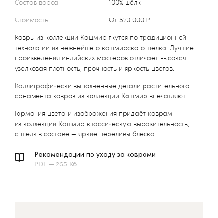
Состав ворса
100% шёлк
Стоимость
от 520 000 ₽
Ковры из коллекции Кашмир ткутся по традиционной
технологии из нежнейшего кашмирского шелка. Лучшие
произведения индийских мастеров отличает высокая
узелковая плотность, прочность и яркость цветов.
Каллиграфически выполненные детали растительного
орнамента ковров из коллекции Кашмир впечатляют.
Гармония цвета и изображения придаёт коврам
из коллекции Кашмир классическую выразительность,
а шёлк в составе — яркие переливы блеска.
Рекомендации по уходу за коврами
PDF — 265 Кб