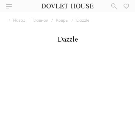
Назад
|
Главная
/
Ковры
/
Dazzle
Dazzle