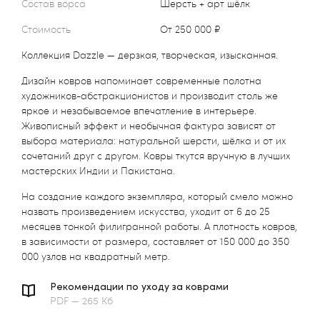
Состав ворса
Шерсть + арт шёлк
Стоимость
от 250 000 ₽
Коллекция Dazzle — дерзкая, творческая, изысканная.
Дизайн ковров напоминает современные полотна
художников-абстракционистов и производит столь же
яркое и незабываемое впечатление в интерьере.
Живописный эффект и необычная фактура зависят от
выбора материала: натуральной шерсти, шёлка и от их
сочетаний друг с другом. Ковры ткутся вручную в лучших
мастерских Индии и Пакистана.
На создание каждого экземпляра, который смело можно
назвать произведением искусства, уходит от 6 до 25
месяцев тонкой филигранной работы. А плотность ковров,
в зависимости от размера, составляет от 150 000 до 350
000 узлов на квадратный метр.
Рекомендации по уходу за коврами
PDF — 265 Кб