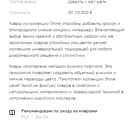
Состав ворса
Шерсть + арт шёлк
Стоимость
от 110 000 ₽
Ковры из коллекции Shine способны добавить красок и
благородного сияния каждому интерьеру. Впечатляющий
выбор ярких изделий с абстрактным узором или же
однотонных ковров спокойных расцветок делает
коллекцию универсальной, подходящей для любого
дизайнерского решения и стилистики.
Ковры изготовлены методом ручного тафтинга. Эта
технология позволяет создавать объемный рисунок и
мягкие переходы цвета. Почитатели коллекции Shine
ценят богатую фактуру ковров в сочетании с
натуральными материалами и превосходной техникой в
исполнении индийских мастеров.
Рекомендации по уходу за коврами
PDF — 265 Кб