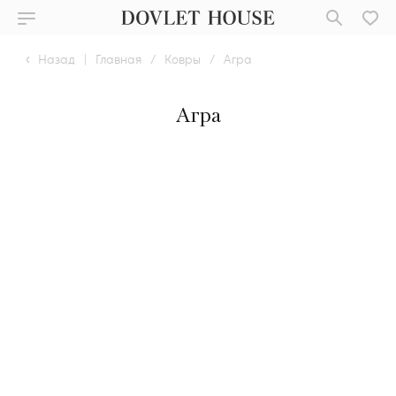
Назад
|
Главная
/
Ковры
/
Агра
Агра