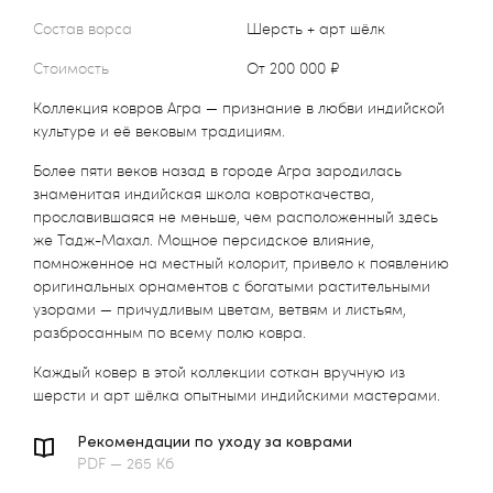
Состав ворса
Шерсть + арт шёлк
Стоимость
от 200 000 ₽
Коллекция ковров Агра — признание в любви индийской
культуре и её вековым традициям.
Более пяти веков назад в городе Агра зародилась
знаменитая индийская школа ковроткачества,
прославившаяся не меньше, чем расположенный здесь
же Тадж-Махал. Мощное персидское влияние,
помноженное на местный колорит, привело к появлению
оригинальных орнаментов с богатыми растительными
узорами — причудливым цветам, ветвям и листьям,
разбросанным по всему полю ковра.
Каждый ковер в этой коллекции соткан вручную из
шерсти и арт шёлка опытными индийскими мастерами.
Рекомендации по уходу за коврами
PDF — 265 Кб