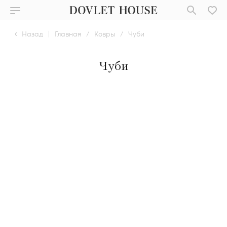
Назад
|
Главная
/
Ковры
/
Чуби
Чуби