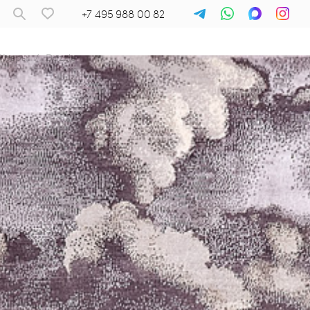
+7 495 988 00 82
Ковры
/
Dazzle