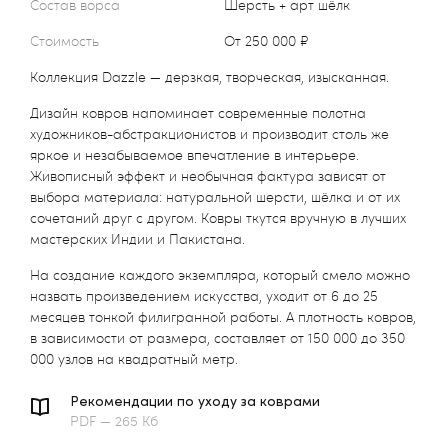
Состав ворса
Шерсть + арт шёлк
Стоимость
от 250 000 ₽
Коллекция Dazzle — дерзкая, творческая, изысканная.
Дизайн ковров напоминает современные полотна
художников-абстракционистов и производит столь же
яркое и незабываемое впечатление в интерьере.
Живописный эффект и необычная фактура зависят от
выбора материала: натуральной шерсти, шёлка и от их
сочетаний друг с другом. Ковры ткутся вручную в лучших
мастерских Индии и Пакистана.
На создание каждого экземпляра, который смело можно
назвать произведением искусства, уходит от 6 до 25
месяцев тонкой филигранной работы. А плотность ковров,
в зависимости от размера, составляет от 150 000 до 350
000 узлов на квадратный метр.
Рекомендации по уходу за коврами
PDF — 265 Кб