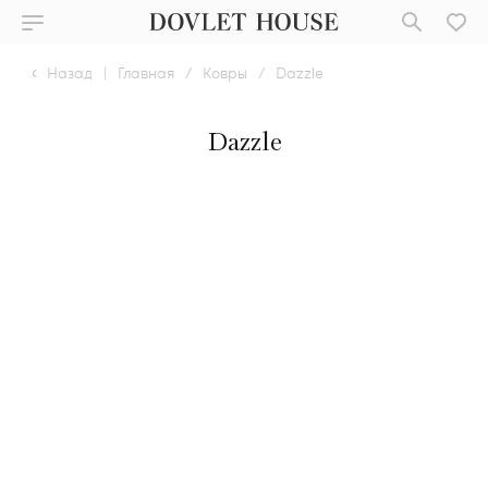
Назад
|
Главная
/
Ковры
/
Dazzle
Dazzle