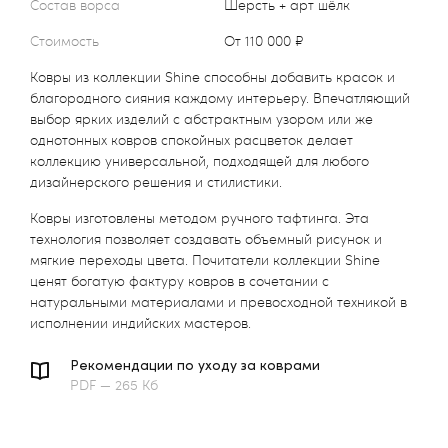
Состав ворса
Шерсть + арт шёлк
Стоимость
от 110 000 ₽
Ковры из коллекции Shine способны добавить красок и
благородного сияния каждому интерьеру. Впечатляющий
выбор ярких изделий с абстрактным узором или же
однотонных ковров спокойных расцветок делает
коллекцию универсальной, подходящей для любого
дизайнерского решения и стилистики.
Ковры изготовлены методом ручного тафтинга. Эта
технология позволяет создавать объемный рисунок и
мягкие переходы цвета. Почитатели коллекции Shine
ценят богатую фактуру ковров в сочетании с
натуральными материалами и превосходной техникой в
исполнении индийских мастеров.
Рекомендации по уходу за коврами
PDF — 265 Кб