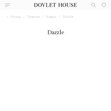
Назад
|
Главная
/
Ковры
/
Dazzle
Dazzle