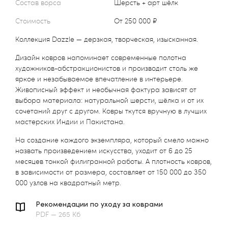
Состав ворса
Шерсть + арт шёлк
Стоимость
от 250 000 ₽
Коллекция Dazzle — дерзкая, творческая, изысканная.
Дизайн ковров напоминает современные полотна
художников-абстракционистов и производит столь же
яркое и незабываемое впечатление в интерьере.
Живописный эффект и необычная фактура зависят от
выбора материала: натуральной шерсти, шёлка и от их
сочетаний друг с другом. Ковры ткутся вручную в лучших
мастерских Индии и Пакистана.
На создание каждого экземпляра, который смело можно
назвать произведением искусства, уходит от 6 до 25
месяцев тонкой филигранной работы. А плотность ковров,
в зависимости от размера, составляет от 150 000 до 350
000 узлов на квадратный метр.
Рекомендации по уходу за коврами
PDF — 265 Кб