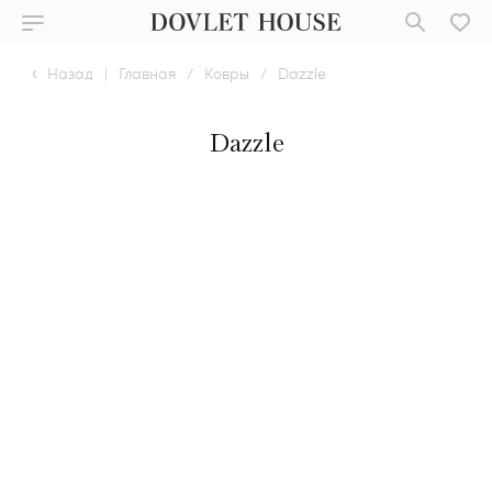
Назад
|
Главная
/
Ковры
/
Dazzle
Dazzle