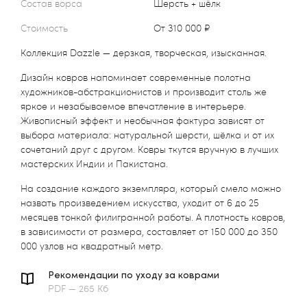
Состав ворса
Шерсть + шёлк
Стоимость
от 310 000 ₽
Коллекция Dazzle — дерзкая, творческая, изысканная.
Дизайн ковров напоминает современные полотна
художников-абстракционистов и производит столь же
яркое и незабываемое впечатление в интерьере.
Живописный эффект и необычная фактура зависят от
выбора материала: натуральной шерсти, шёлка и от их
сочетаний друг с другом. Ковры ткутся вручную в лучших
мастерских Индии и Пакистана.
На создание каждого экземпляра, который смело можно
назвать произведением искусства, уходит от 6 до 25
месяцев тонкой филигранной работы. А плотность ковров,
в зависимости от размера, составляет от 150 000 до 350
000 узлов на квадратный метр.
Рекомендации по уходу за коврами
PDF — 265 Кб