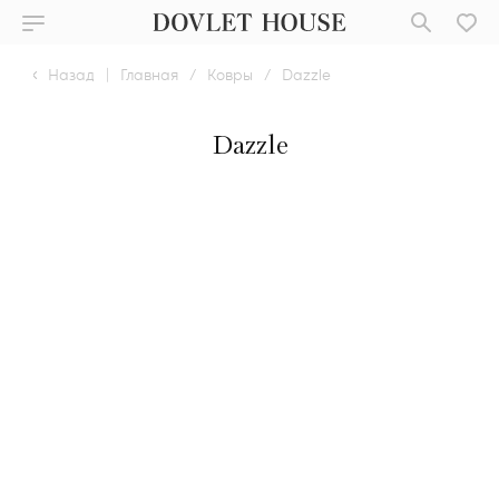
Назад
|
Главная
/
Ковры
/
Dazzle
Dazzle