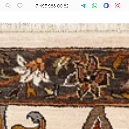
+7 495 988 00 82
Ковры
/
Bidjar