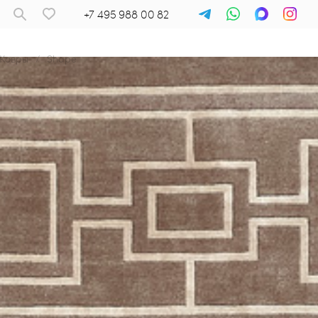
+7 495 988 00 82
Ковры
/
Shape