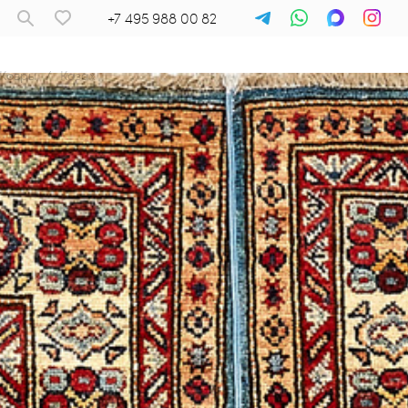
+7 495 988 00 82
Ковры
/
Казах