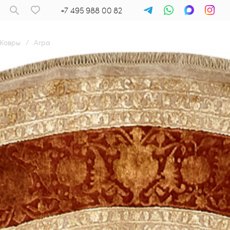
+7 495 988 00 82
Ковры
/
Агра