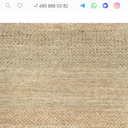
+7 495 988 00 82
Ковры
/
Dazzle