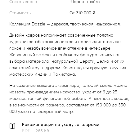
Состав ворса
Шерсть + шёлк
Стоимость
от 310 000 ₽
Коллекция Dazzle — дерзкая, творческая, изысканная.
Дизайн ковров напоминает современные полотна
художников-абстракционистов и производит столь же
яркое и незабываемое впечатление в интерьере.
Живописный эффект и необычная фактура зависят от
выбора материала: натуральной шерсти, шёлка и от их
сочетаний друг с другом. Ковры ткутся вручную в лучших
мастерских Индии и Пакистана.
На создание каждого экземпляра, который смело можно
назвать произведением искусства, уходит от 6 до 25
месяцев тонкой филигранной работы. А плотность ковров,
в зависимости от размера, составляет от 150 000 до 350
000 узлов на квадратный метр.
Рекомендации по уходу за коврами
PDF — 265 Кб