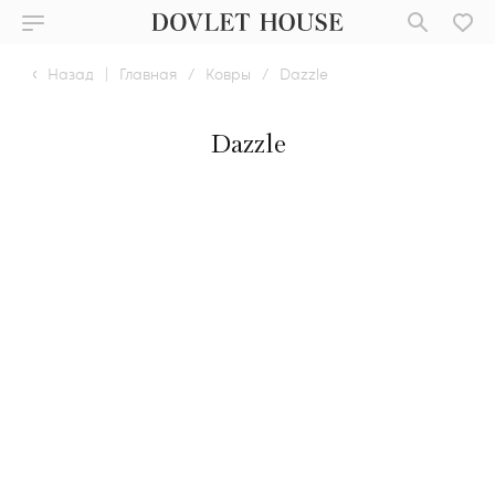
Назад
|
Главная
/
Ковры
/
Dazzle
Dazzle