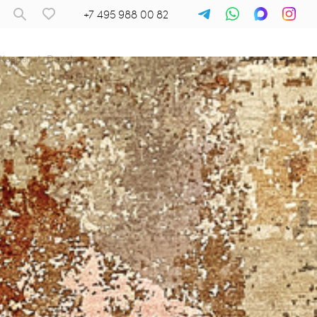
+7 495 988 00 82
Ковры
/
Dazzle