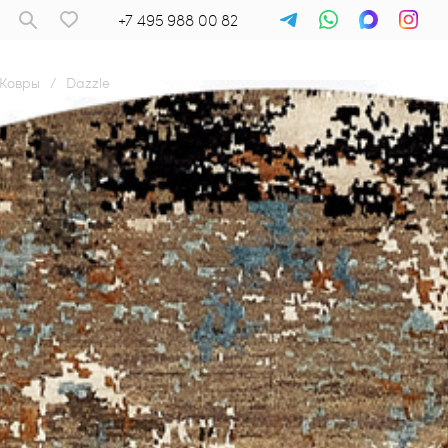
+7 495 988 00 82
Ковры
/
Dazzle