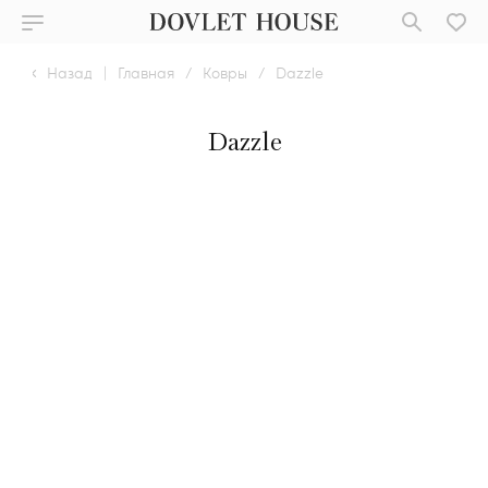
Назад
|
Главная
/
Ковры
/
Dazzle
Dazzle