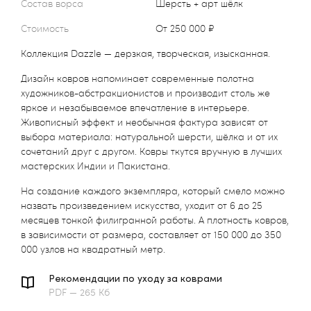
Состав ворса
Шерсть + арт шёлк
Стоимость
от 250 000 ₽
Коллекция Dazzle — дерзкая, творческая, изысканная.
Дизайн ковров напоминает современные полотна
художников-абстракционистов и производит столь же
яркое и незабываемое впечатление в интерьере.
Живописный эффект и необычная фактура зависят от
выбора материала: натуральной шерсти, шёлка и от их
сочетаний друг с другом. Ковры ткутся вручную в лучших
мастерских Индии и Пакистана.
На создание каждого экземпляра, который смело можно
назвать произведением искусства, уходит от 6 до 25
месяцев тонкой филигранной работы. А плотность ковров,
в зависимости от размера, составляет от 150 000 до 350
000 узлов на квадратный метр.
Рекомендации по уходу за коврами
PDF — 265 Кб