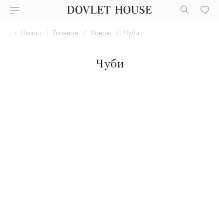
Назад
|
Главная
/
Ковры
/
Чуби
Чуби