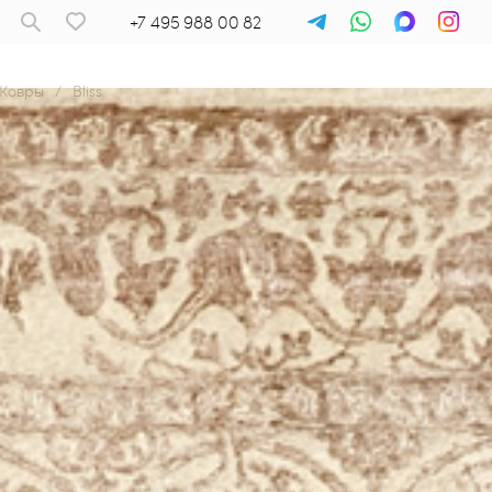
+7 495 988 00 82
Ковры
/
Bliss