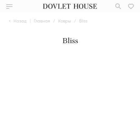
Назад
|
Главная
/
Ковры
/
Bliss
Bliss