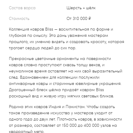
Состав ворса
Шерсть + шёлк
Стоимость
от 310 000 ₽
Коллекция ковров Bliss — восхитительная по форме и
глубокая по смыслу. Это дань уважения мастерам
прошлого, их умению видеть и создавать красоту, которая
трогает сердца людей до сих пор.
Прекрасные цветочные орнаменты на поверхности
ковров словно проступают сквозь толщу веков, и
неумолимое время оставляет на них свой выразительный
след. Вдохновением для коллекции послужили
антикварные ковры и старинные ювелирные украшения.
Драгоценный блеск шёлка придаёт коврам Bliss
роскошный вид и живую игру мягких световых бликов.
Родина этих ковров Индия и Пакистан. Чтобы создать
такое произведение искусства у мастеров уходит от
одного года до двух лет. Плотность ковров, в зависимости
от размера, составляет от 150 000 до 400 000 узлов на
квадратный метр.