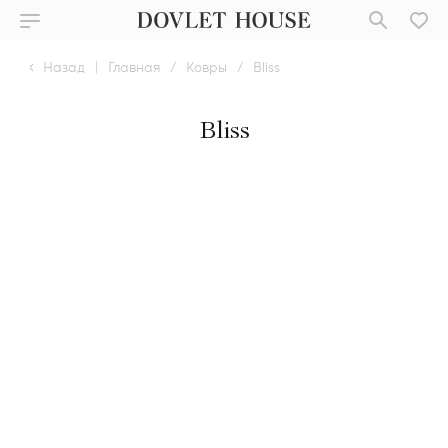
Назад
|
Главная
/
Ковры
/
Bliss
Bliss