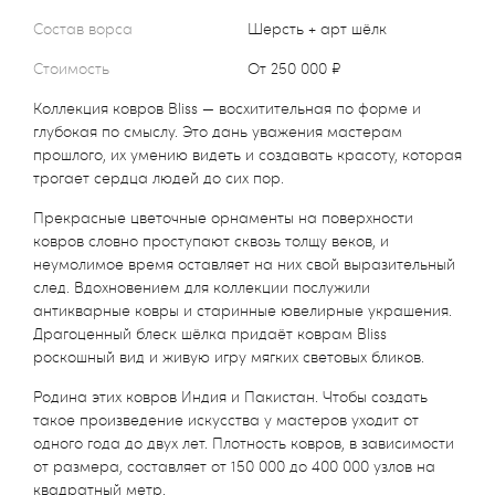
Состав ворса
Шерсть + арт шёлк
Стоимость
от 250 000 ₽
Коллекция ковров Bliss — восхитительная по форме и
глубокая по смыслу. Это дань уважения мастерам
прошлого, их умению видеть и создавать красоту, которая
трогает сердца людей до сих пор.
Прекрасные цветочные орнаменты на поверхности
ковров словно проступают сквозь толщу веков, и
неумолимое время оставляет на них свой выразительный
след. Вдохновением для коллекции послужили
антикварные ковры и старинные ювелирные украшения.
Драгоценный блеск шёлка придаёт коврам Bliss
роскошный вид и живую игру мягких световых бликов.
Родина этих ковров Индия и Пакистан. Чтобы создать
такое произведение искусства у мастеров уходит от
одного года до двух лет. Плотность ковров, в зависимости
от размера, составляет от 150 000 до 400 000 узлов на
квадратный метр.