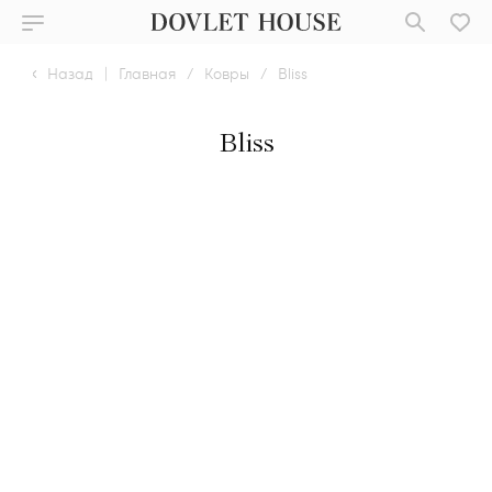
Назад
|
Главная
/
Ковры
/
Bliss
Bliss