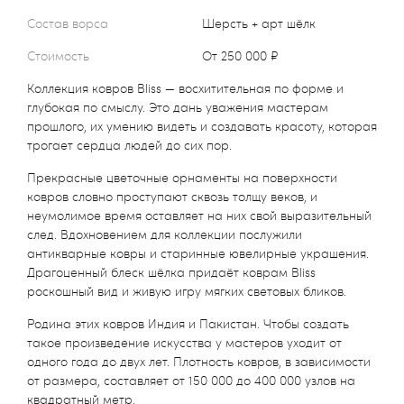
Состав ворса
Шерсть + арт шёлк
Стоимость
от 250 000 ₽
Коллекция ковров Bliss — восхитительная по форме и
глубокая по смыслу. Это дань уважения мастерам
прошлого, их умению видеть и создавать красоту, которая
трогает сердца людей до сих пор.
Прекрасные цветочные орнаменты на поверхности
ковров словно проступают сквозь толщу веков, и
неумолимое время оставляет на них свой выразительный
след. Вдохновением для коллекции послужили
антикварные ковры и старинные ювелирные украшения.
Драгоценный блеск шёлка придаёт коврам Bliss
роскошный вид и живую игру мягких световых бликов.
Родина этих ковров Индия и Пакистан. Чтобы создать
такое произведение искусства у мастеров уходит от
одного года до двух лет. Плотность ковров, в зависимости
от размера, составляет от 150 000 до 400 000 узлов на
квадратный метр.