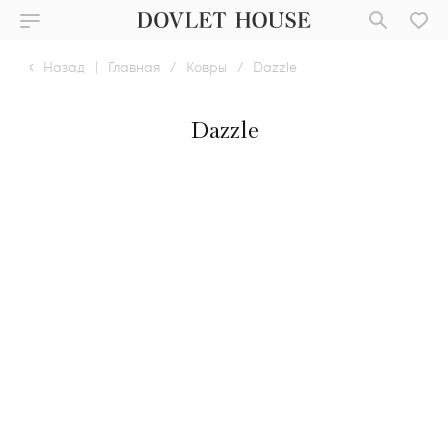
Назад
|
Главная
/
Ковры
/
Dazzle
Dazzle