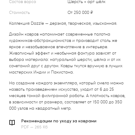
Состав ворса
Шерсть + арт шёлк
Стоимость
от 250 000 ₽
Коллекция Dazzle — дерзкая, творческая, изысканная.
Дизайн ковров напоминает современные полотна
художников-абстракционистов и производит столь же
яркое и незабываемое впечатление в интерьере.
Живописный эффект и необычная фактура зависят от
выбора материала: натуральной шерсти, шёлка и от их
сочетаний друг с другом. Ковры ткутся вручную в лучших
мастерских Индии и Пакистана.
На создание каждого экземпляра, который смело можно
назвать произведением искусства, уходит от 6 до 25
месяцев тонкой филигранной работы. А плотность ковров,
в зависимости от размера, составляет от 150 000 до 350
000 узлов на квадратный метр.
Рекомендации по уходу за коврами
PDF — 265 Кб