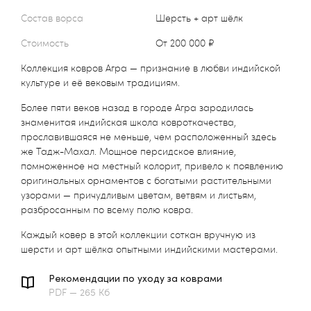
Состав ворса
Шерсть + арт шёлк
Стоимость
от 200 000 ₽
Коллекция ковров Агра — признание в любви индийской
культуре и её вековым традициям.
Более пяти веков назад в городе Агра зародилась
знаменитая индийская школа ковроткачества,
прославившаяся не меньше, чем расположенный здесь
же Тадж-Махал. Мощное персидское влияние,
помноженное на местный колорит, привело к появлению
оригинальных орнаментов с богатыми растительными
узорами — причудливым цветам, ветвям и листьям,
разбросанным по всему полю ковра.
Каждый ковер в этой коллекции соткан вручную из
шерсти и арт шёлка опытными индийскими мастерами.
Рекомендации по уходу за коврами
PDF — 265 Кб