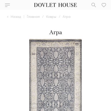
Назад
|
Главная
/
Ковры
/
Агра
Агра