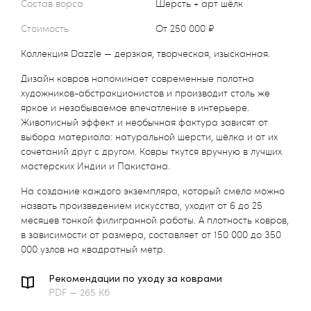
Состав ворса
Шерсть + арт шёлк
Стоимость
от 250 000 ₽
Коллекция Dazzle — дерзкая, творческая, изысканная.
Дизайн ковров напоминает современные полотна
художников-абстракционистов и производит столь же
яркое и незабываемое впечатление в интерьере.
Живописный эффект и необычная фактура зависят от
выбора материала: натуральной шерсти, шёлка и от их
сочетаний друг с другом. Ковры ткутся вручную в лучших
мастерских Индии и Пакистана.
На создание каждого экземпляра, который смело можно
назвать произведением искусства, уходит от 6 до 25
месяцев тонкой филигранной работы. А плотность ковров,
в зависимости от размера, составляет от 150 000 до 350
000 узлов на квадратный метр.
Рекомендации по уходу за коврами
PDF — 265 Кб