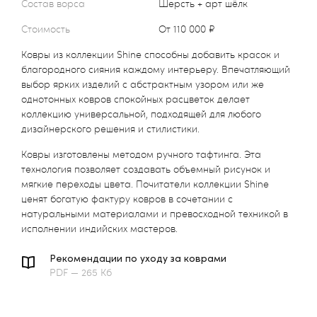
Состав ворса
Шерсть + арт шёлк
Стоимость
от 110 000 ₽
Ковры из коллекции Shine способны добавить красок и
благородного сияния каждому интерьеру. Впечатляющий
выбор ярких изделий с абстрактным узором или же
однотонных ковров спокойных расцветок делает
коллекцию универсальной, подходящей для любого
дизайнерского решения и стилистики.
Ковры изготовлены методом ручного тафтинга. Эта
технология позволяет создавать объемный рисунок и
мягкие переходы цвета. Почитатели коллекции Shine
ценят богатую фактуру ковров в сочетании с
натуральными материалами и превосходной техникой в
исполнении индийских мастеров.
Рекомендации по уходу за коврами
PDF — 265 Кб