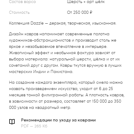
Состав ворса
Шерсть + арт шёлк
Стоимость
от 250 000 ₽
Коллекция Dazzle — дерзкая, творческая, изысканная.
Дизайн ковров напоминает современные полотна
художников-абстракционистов и производит столь же
яркое и незабываемое впечатление в интерьере.
Живописный эффект и необычная фактура зависят от
выбора материала: натуральной шерсти, шёлка и от их
сочетаний друг с другом. Ковры ткутся вручную в лучших
мастерских Индии и Пакистана.
На создание каждого экземпляра, который смело можно
назвать произведением искусства, уходит от 6 до 25
месяцев тонкой филигранной работы. А плотность ковров,
в зависимости от размера, составляет от 150 000 до 350
000 узлов на квадратный метр.
Рекомендации по уходу за коврами
PDF — 265 Кб