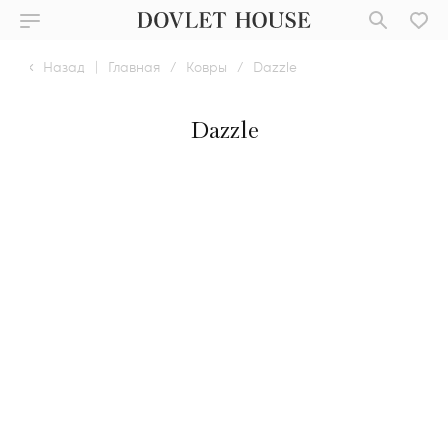
Назад
|
Главная
/
Ковры
/
Dazzle
Dazzle